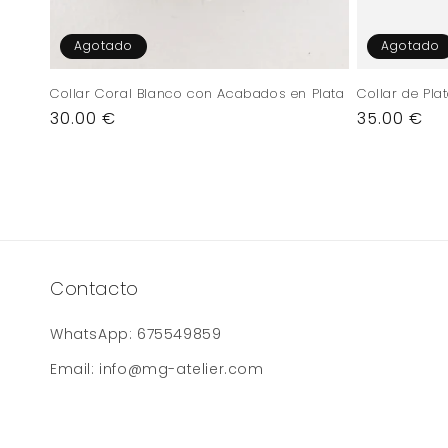
Agotado
Agotado
Collar Coral Blanco con Acabados en Plata
Collar de Pla
Precio
30.00 €
Precio
35.00 €
habitual
habitual
Contacto
WhatsApp: 675549859
Email: info@mg-atelier.com