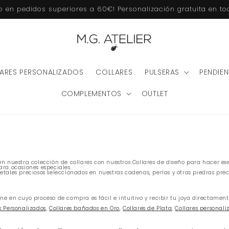
to en pedidos superiores a 60€! Personalización gratuita en t
ARES PERSONALIZADOS
COLLARES
PULSERAS
PENDIEN
COMPLEMENTOS
OUTLET
 nuestra colección de collares con nuestros Collares de diseño para hacer ese
ra ocasiones especiales.
tales preciosos seleccionados en nuestras cadenas, perlas y otras piedras prec
e en cuyo proceso de compra es fácil e intuitivo y recibir tu joya directame
s Personalizados
,
Collares bañados en Oro
,
Collares de Plata
,
Collares personal