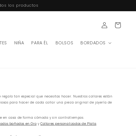
odos los productos
Iniciar
Carrito
sesión
TES
NIÑA
PARA ÉL
BOLSOS
BORDADOS
 regalo tan especial que necesitas hacer. Nuestros collares están
iosas para hacer de cada collar una pieza original de joyería de
nte en casa de forma cómoda y sin contratiempos.
izados bañados en Oro
y
Collares personalizados de Plata
.