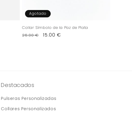
Agotado
Collar Símbolo de la Paz de Plata
Precio
Precio
15.00 €
26.00 €
habitual
de
oferta
Destacados
Pulseras Personalizadas
Collares Personalizados